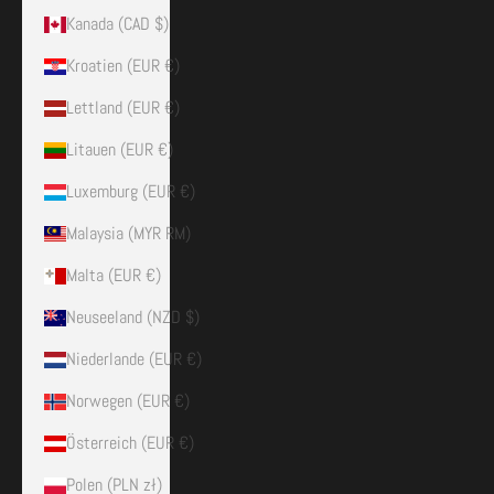
Kanada (CAD $)
Kroatien (EUR €)
Lettland (EUR €)
Litauen (EUR €)
Luxemburg (EUR €)
Malaysia (MYR RM)
Malta (EUR €)
Neuseeland (NZD $)
Niederlande (EUR €)
Norwegen (EUR €)
Österreich (EUR €)
Polen (PLN zł)