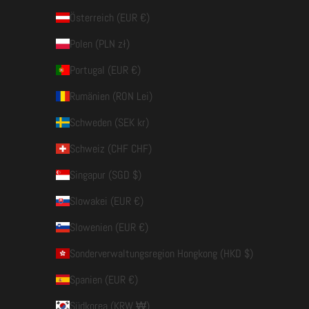
Österreich (EUR €)
Polen (PLN zł)
Portugal (EUR €)
Rumänien (RON Lei)
Schweden (SEK kr)
Schweiz (CHF CHF)
Singapur (SGD $)
Slowakei (EUR €)
Slowenien (EUR €)
Sonderverwaltungsregion Hongkong (HKD $)
Spanien (EUR €)
Südkorea (KRW ₩)