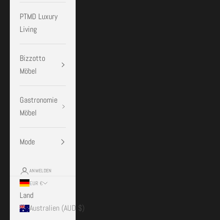
PTMD Luxury
Living
Bizzotto
Möbel
Gastronomie
Möbel
Mode
ANMELDEN
EUR €
Land
Australien (AUD $)