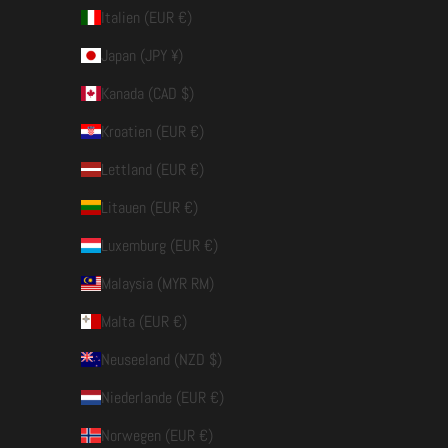
Italien (EUR €)
Japan (JPY ¥)
Kanada (CAD $)
Kroatien (EUR €)
Lettland (EUR €)
Litauen (EUR €)
Luxemburg (EUR €)
Malaysia (MYR RM)
Malta (EUR €)
Neuseeland (NZD $)
Niederlande (EUR €)
Norwegen (EUR €)