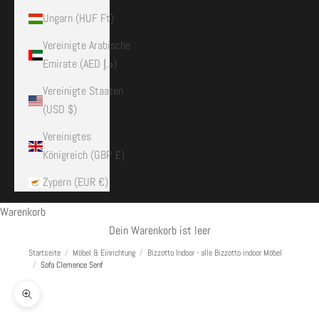
Ungarn (HUF Ft)
Vereinigte Arabische
Emirate (AED د.إ)
Vereinigte Staaten
(USD $)
Vereinigtes
Königreich (GBP £)
Zypern (EUR €)
Warenkorb
Dein Warenkorb ist leer
Startseite
/
Möbel & Einrichtung
/
Bizzotto Indoor - alle Bizzotto indoor Möbel
/
Sofa Clemence Senf
Bild vergrößern