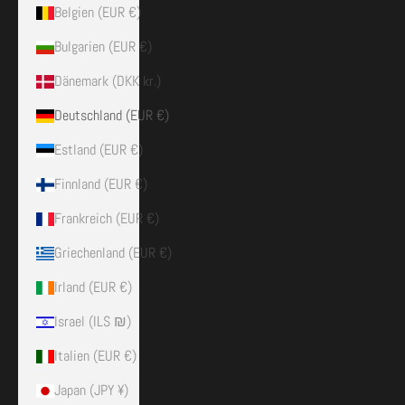
Belgien (EUR €)
Bulgarien (EUR €)
Dänemark (DKK kr.)
Deutschland (EUR €)
Estland (EUR €)
Finnland (EUR €)
Frankreich (EUR €)
Griechenland (EUR €)
Irland (EUR €)
Israel (ILS ₪)
Italien (EUR €)
Japan (JPY ¥)