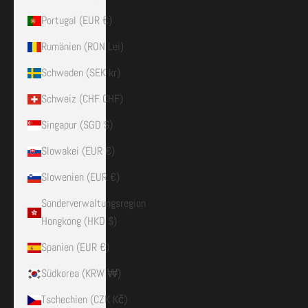
Portugal (EUR €)
Rumänien (RON Lei)
Schweden (SEK kr)
Schweiz (CHF CHF)
Singapur (SGD $)
Slowakei (EUR €)
Slowenien (EUR €)
Sonderverwaltungsregion
Hongkong (HKD $)
Spanien (EUR €)
Südkorea (KRW ₩)
Tschechien (CZK Kč)