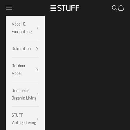
Zum Inhalt springen
Menü
Suchen
Warenk
STUFF Shop
Möbel &
Einrichtung
Dekoration
Outdoor
Möbel
Gommaire
Organic Living
STUFF
Vintage Living