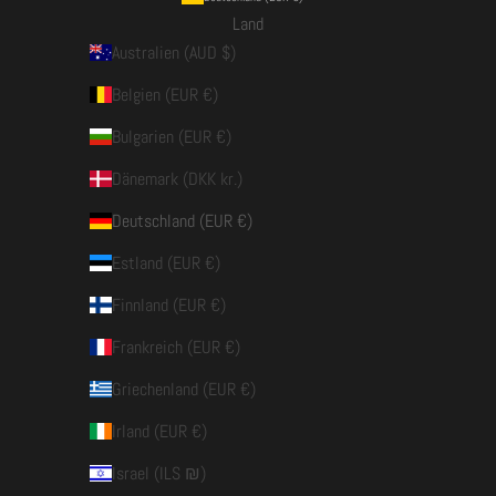
Land
Australien (AUD $)
Belgien (EUR €)
Bulgarien (EUR €)
Dänemark (DKK kr.)
Deutschland (EUR €)
Estland (EUR €)
Finnland (EUR €)
Frankreich (EUR €)
Griechenland (EUR €)
Irland (EUR €)
Israel (ILS ₪)